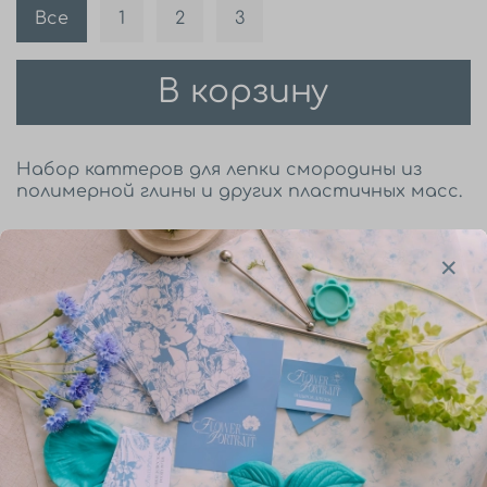
Все
1
2
3
В корзину
Набор каттеров для лепки смородины из
полимерной глины и других пластичных масс.
Описание
Каттеры смородины изготовлены методом
3д печати из прочного пластика. Вырубки
подходят для полимерных глин, мастики,
пластичного шоколада и других материалов
со схожими свойствами.