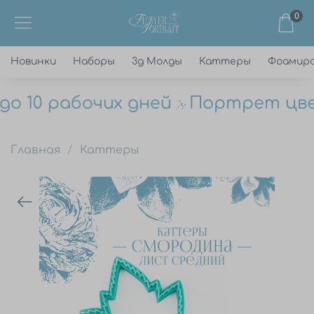
0
Новинки
Наборы
3д Молды
Каттеры
Фоамир
о 10 рабочих дней
Портрет цветк
Главная
Каттеры