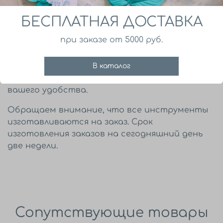
В наборе 3 каттера для листьев смородины
БЕСПЛАТНАЯ ДОСТАВКА
различного размера которые подходят к
вайнеру из набора смородина лист средний
при заказе от 5000 руб.
и дополняют его.
Можно заказывать набором и поштучно. Вся
В каталог
информация о размерах есть на фото для
вашего удобства.
Обращаем внимание, что все инструменты
изготавливаются на заказ. Срок
изготовления заказов на сегодняшний день
две недели.
Сопутствующие товары