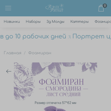
0
Новинки
Наборы
3д Молды
Каттеры
Фоамир
до 10 рабочих дней
Портрет цве
Главная
Фоамиран