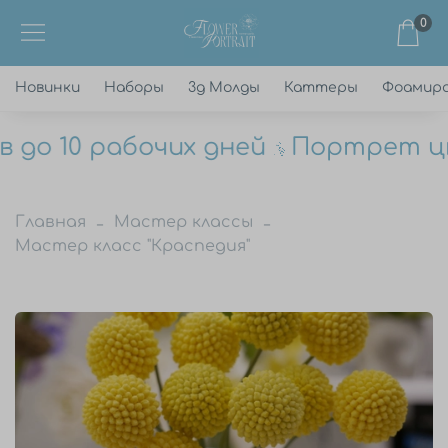
0
Новинки
Наборы
3д Молды
Каттеры
Фоамир
 10 рабочих дней
Портрет цветк
Главная
Мастер классы
Мастер класс "Краспедия"