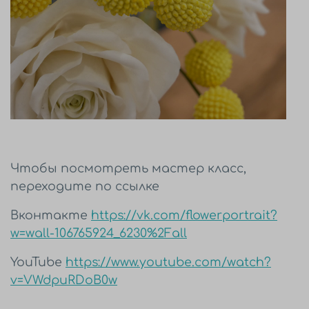
Чтобы посмотреть мастер класс,
переходите по ссылке
Вконтакте
https://vk.com/flowerportrait?
w=wall-106765924_6230%2Fall
YouTube
https://www.youtube.com/watch?
v=VWdpuRDoB0w