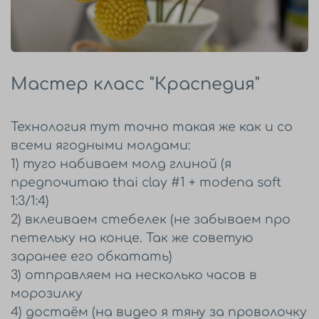
Мастер класс "Краспедия"
Технология тут точно такая же как и со
всеми ягодными молдами:
1) туго набиваем молд глиной (я
предпочитаю thai clay #1 + modena soft
1:3/1:4)
2) вклеиваем стебелек (не забываем про
петельку на конце. Так же советую
заранее его обкатать)
3) отправляем на несколько часов в
морозилку
4) достаём (на видео я тяну за проволочку