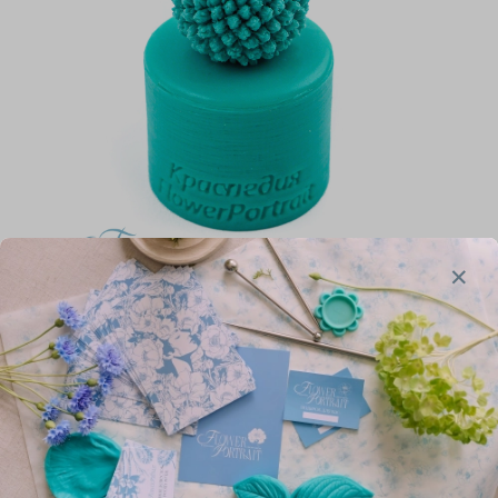
Молд Краспедия
430.00 руб
Тип набора
Вайнеры