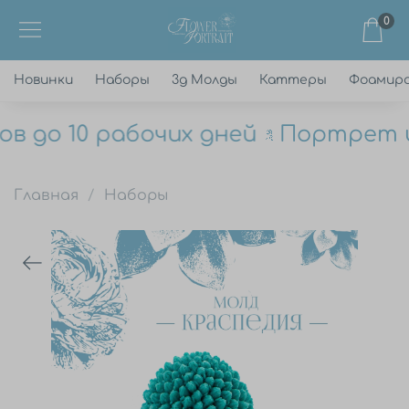
0
Новинки
Наборы
3д Молды
Каттеры
Фоамир
 до 10 рабочих дней
Портрет цв
Главная
Наборы