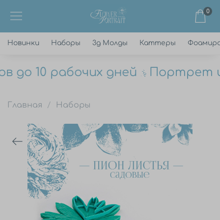
0
Новинки
Наборы
3д Молды
Каттеры
Фоамир
 до 10 рабочих дней
Портрет цве
Главная
Наборы