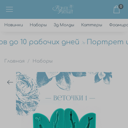
0
Новинки
Наборы
3д Молды
Каттеры
Фоамир
 до 10 рабочих дней
Портрет цв
Главная
Наборы