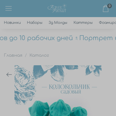
0
Новинки
Наборы
3д Молды
Каттеры
Фоамир
 до 10 рабочих дней
Портрет цв
Главная
Каталог