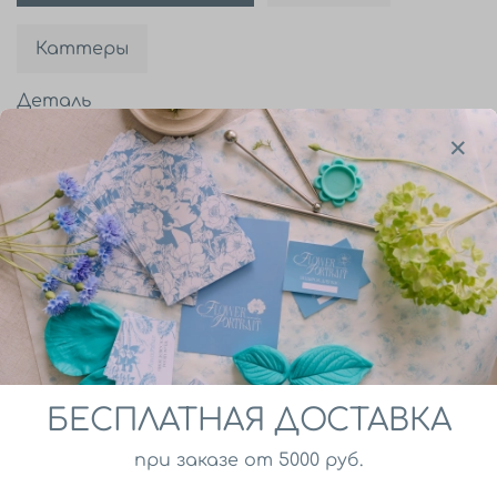
Каттеры
Деталь
Все
В корзину
Набор силиконовых вайнеров и пластиковых
каттеров для лепки колокольчиков из
полимерной глины и других пластичных масс.
БЕСПЛАТНАЯ ДОСТАВКА
при заказе от 5000 руб.
Описание