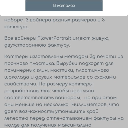
В каталог
Силиконовые вайнеры колокольчиков с
набором каттеров для лепки этого цветка.
В
наборе 3 вайнера разных размеров и 3
каттера.
Все вайнеры FlowerPortrait имеют живую,
двухстороннюю фактуру.
Каттеры изготовлены методом 3д печати из
прочного пластика. Вырубки подходят для
полимерных глин, мастики, пластичного
шоколада и других материалов со схожими
свойствами. По размеру каттеры
разработаны так чтобы идеально
соответствовать вайнерам, но при этом
они меньше на несколько миллиметров, что
дает возможность утоньшить край
лепестка перед отпечатыванием фактуры на
молде для получения максимально