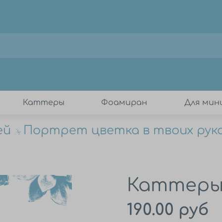
Каттеры
Фоамиран
Для ми
й
Портрет цветка в твоих рука
Каттеры
190.00 руб