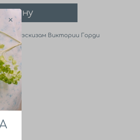
корзину
rait по эскизам Виктории Горди
А