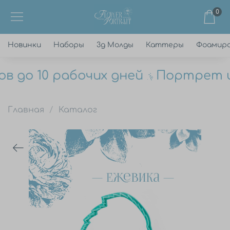
0
Новинки
Наборы
3д Молды
Каттеры
Фоамир
 до 10 рабочих дней
Портрет цве
Главная
Каталог