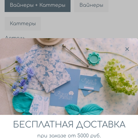
Вайнеры + Каттеры
Вайнеры
Каттеры
Деталь
Все
В корзину
Молд на 9 ягод земляники, два каттера для
чашелистиков и каттер для цветочка
БЕСПЛАТНАЯ ДОСТАВКА
Описание
при заказе от 5000 руб.