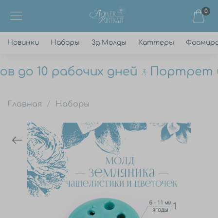
0
Новинки
Наборы
3д Молды
Каттеры
Фоамир
 до 10 рабочих дней
Портрет цв
Главная
Наборы