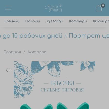
0
Новинки
Наборы
3д Молды
Каттеры
Фоамир
о 10 рабочих дней
Портрет цвет
Главная
Каталог