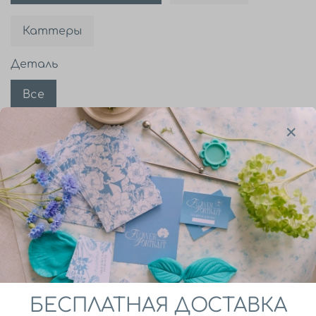
Каттеры
Деталь
Все
В корзину
Набор Бабочка Сильвия Тигровая.
Силиконовые вайнеры и пластиковые
каттеры для лепки крыльев бабочкииз
полимерной глины и других пластичных масс.
БЕСПЛАТНАЯ ДОСТАВКА
Описание