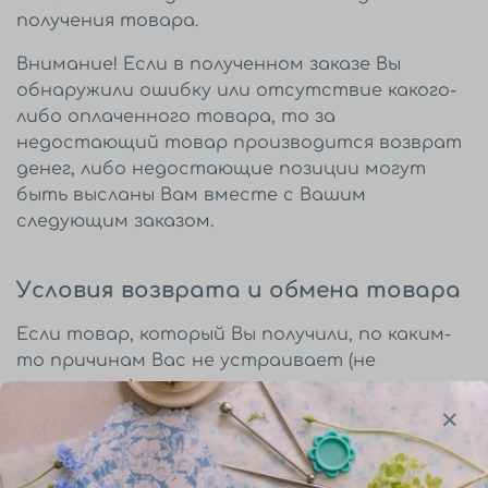
получения товара.
Внимание! Если в полученном заказе Вы
обнаружили ошибку или отсутствие какого-
либо оплаченного товара, то за
недостающий товар производится возврат
денег, либо недостающие позиции могут
быть высланы Вам вместе с Вашим
следующим заказом.
Условия возврата и обмена товара
Если товар, который Вы получили, по каким-
то причинам Вас не устраивает (не
понравился) — вы имеете право вернуть его в
течение 7 дней в соответствии с Правилами
продажи товаров дистанционным способом.
(Постановление Правительства России от