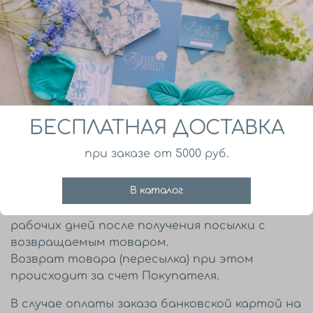
27.09.2007 г. N 612).
ПОРЯДОК ВОЗВРАТА:
Вы отправляете товар, который Вам не
подошел, по почте на наш почтовый адрес и
сообщаете нам об этом по телефону, либо
по электронной почте, сообщив причину
возврата.
БЕСПЛАТНАЯ ДОСТАВКА
После получения Вашей посылки, мы
перечислим Вам деньги, которые Вы
при заказе от 5000 руб.
заплатили за товар.
В каталог
Срок рассмотрения и обработки заявки на
возврат денежных средств составляет 5…7
рабочих дней после получения посылки с
возвращаемым товаром.
Возврат товара (пересылка) при этом
происходит за счет Покупателя.
В случае оплаты заказа банковской картой на