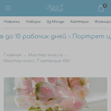
0
Новинки
Наборы
3д Молды
Каттеры
Фоамир
о 10 рабочих дней
Портрет цветк
Главная
Мастер классы
Мастер класс "Гортензия XXL"